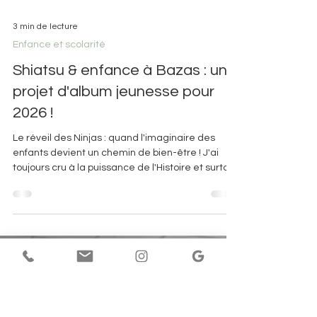
3 min de lecture
Enfance et scolarité
Shiatsu & enfance à Bazas : un
projet d'album jeunesse pour
2026 !
Le réveil des Ninjas : quand l'imaginaire des
enfants devient un chemin de bien-être ! J'ai
toujours cru à la puissance de l'Histoire et surtout
des histoires , plus petites mais plus sensibles
aussi. À leur capacité à ouvrir des portes
invisibles, à relier le corps, le cœur et
l’imaginaire. Le Réveil des Ninjas est né de cette
conviction profonde, et d’un désir : offrir aux
enfants un espace pour se rencontrer eux-