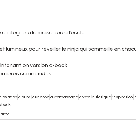
 à intégrer à la maison ou à l'école.
t lumineux pour réveiller le ninja qui sommeille en chac
aintenant en version e-book
 premières commandes
elaxation
album jeunesse
automassage
conte initiatique
respiration
l
ebook
arité