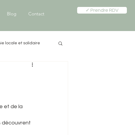
✓ Prendre RDV
Blog
Contact
e locale et solidaire
Harcèlement scolaire
e et de la 
s découvrent 