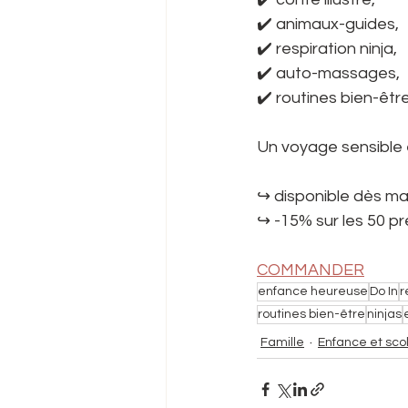
✔️ animaux-guides,
✔️ respiration ninja,
✔️ auto-massages,
✔️ routines bien-être
Un voyage sensible e
↪︎ disponible dès m
↪︎ -15% sur les 50
COMMANDER
enfance heureuse
Do In
r
routines bien-être
ninjas
Famille
Enfance et scol