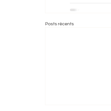
Posts récents
Me contacter
Marine Shiatsu - Atelier du Hara
☎︎
06 80 37 67 72
✎
shiatsu.sudgironde@gmail.com