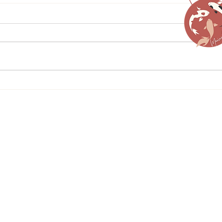
azas
see Care
, qui vous offre des solutions de
es de santé et de bien-être toute l'année.
T
© 2024-2026