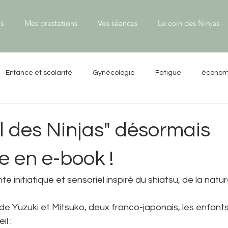
s
Mes prestations
Vos séances
Le coin des Ninjas
Enfance et scolarité
Gynécologie
Fatigue
économi
s
Shiatsu
Traitement du ventre
Massage bébé
l des Ninjas" désormais
e en e-book !
 initiatique et sensoriel inspiré du shiatsu, de la natur
 de Yuzuki et Mitsuko, deux franco-japonais, les enfant
il :