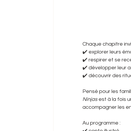
Chaque chapitre invi
✔️ explorer leurs ém
✔️ respirer et se rec
✔️ développer leur a
✔️ découvrir des ritu
Pensé pour les famil
Ninjas
 est à la fois 
accompagner les enfa
Au programme :
✔️ conte illustré,