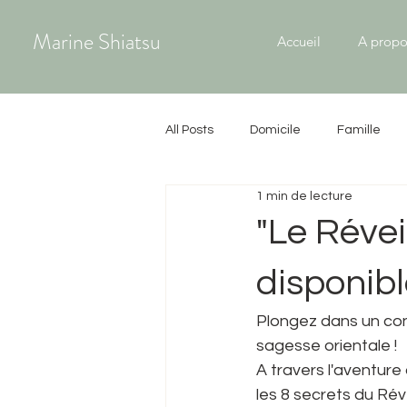
Marine Shiatsu
Accueil
A propo
All Posts
Domicile
Famille
1 min de lecture
Do In
Violences intrafamiliale
"Le Révei
disponibl
Étudiants
Plongez dans un conte
sagesse orientale !
A travers l'aventure
les 8 secrets du Réve