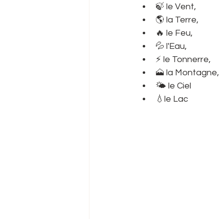
🍃 le Vent,
🌎 la Terre,
🔥 le Feu,
💦 l'Eau,
⚡ le Tonnerre,
🗻 la Montagne,
🌤️ le Ciel
💧le Lac