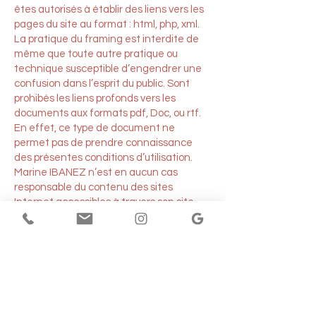
êtes autorisés à établir des liens vers les
pages du site au format : html, php, xml.
La pratique du framing est interdite de
même que toute autre pratique ou
technique susceptible d’engendrer une
confusion dans l’esprit du public. Sont
prohibés les liens profonds vers les
documents aux formats pdf, Doc, ou rtf.
En effet, ce type de document ne
permet pas de prendre connaissance
des présentes conditions d’utilisation.
Marine IBANEZ n’est en aucun cas
responsable du contenu des sites
Internet accessibles à travers son site
web.
Politique de confidentialité et des
cookies actualisée le 18/04/2026.